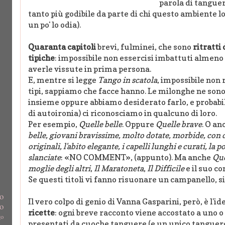
parola di tangue
tanto più godibile da parte di chi questo ambiente lo
un po' lo odia).
Quaranta capitoli
brevi, fulminei, che sono
ritratti
tipiche
: impossibile non essercisi imbattuti almeno
averle vissute in prima persona.
E, mentre si legge
Tango in scatola
, impossibile non 
tipi, sappiamo che facce hanno. Le milonghe ne sono 
insieme oppure abbiamo desiderato farlo, e proba
di autoironia) ci riconosciamo in qualcuno di loro.
Per esempio,
Quelle belle
. Oppure
Quelle brave
. O an
belle, giovani bravissime, molto dotate, morbide, con de
originali, l'abito elegante, i capelli lunghi e curati, la p
slanciate
: «NO COMMENT», (appunto). Ma anche
Que
moglie degli altri
,
Il Maratoneta
,
Il Difficile
e il suo c
Se questi titoli vi fanno risuonare un campanello, s
go
Il vero colpo di genio di Vanna Gasparini, però, è l'ide
o
ricette
: ogni breve racconto viene accostato a uno o 
go
presentati da cuoche tanguere (e un unico tanguer