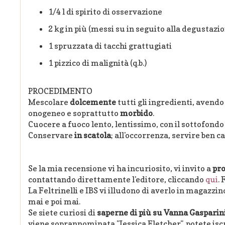
1/4 l di spirito di osservazione
2 kg in più (messi su in seguito alla degustazion
1 spruzzata di tacchi grattugiati
1 pizzico di malignità (q.b.)
PROCEDIMENTO
Mescolare
dolcemente
tutti gli ingredienti, avend
onogeneo e soprattutto
morbido
.
Cuocere a fuoco lento, lentissimo, con il sottofondo 
Conservare
in scatola
; all'occorrenza, servire ben ca
Se la mia recensione vi ha incuriosito, vi invito a
pr
contattando direttamente l'editore, cliccando
qui
. 
La Feltrinelli e IBS vi illudono di averlo in magazzi
mai e poi mai.
Se siete curiosi di
saperne di più su Vanna Gasparin
viene soprannominata "Jessica Fletcher", potete isc