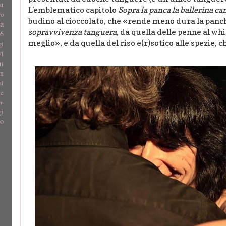
st
L'emblematico capitolo
Sopra la panca la ballerina c
ro
budino al cioccolato, che «rende meno dura la panc
a
sopravvivenza tanguera
, da quella delle penne al whi
16
meglio», e da quella del riso e(r)sotico alle spezie,
gi
vi
ti
un
si
le
am
gi
go