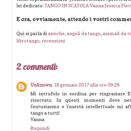
lei dedicato:
TANGO IN SCATOLA Vanna Jessica Fle
E ora, ovviamente, attendo i vostri commen
Qui si parla di
amiche
,
angeli da tango
,
animali da t
librotango
,
recensioni
2 commenti:
Unknown
16 gennaio 2017 alle ore 09:28
Mi intrufolo in sordina per ringraziare 
riservato. In questi momenti dove ne
l'entusiasmo e l'onestà intellettuale mi a
tango a tutti!
Vanna
Rispondi