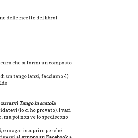
e delle ricette del libro)
o cura che si formi un composto
di un tango (anzi, facciamo 4).
ldo.
ocurarvi
Tango in scatola
Fidatevi (io ci ho provato): i vari
no, ma poi non ve lo spediscono
i
, e magari scoprire perché
rivervi al
gruppo su Facebook
a