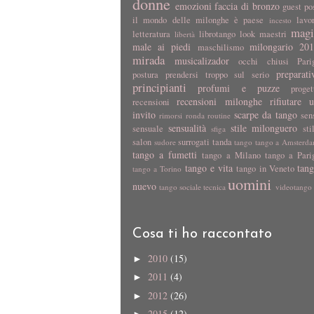
donne
emozioni
faccia di bronzo
guest po
il mondo delle milonghe è paese
lavo
incesto
magi
letteratura
librotango
look
maestri
libertà
male ai piedi
milongario 20
maschilismo
mirada
musicalizador
occhi chiusi
Pari
preparati
postura
prendersi troppo sul serio
principianti
profumi e puzze
proget
recensioni milonghe
rifiutare 
recensioni
invito
scarpe da tango
sen
rimorsi
ronda
routine
sensualità
stile milonguero
sensuale
sti
sfiga
salon
surrogati
tanda
sudore
tango
tango a Amsterd
tango a fumetti
tango a Milano
tango a Pari
tango e vita
tan
tango in Veneto
tango a Torino
uomini
nuevo
tango sociale
tecnica
videotango
Cosa ti ho raccontato
2010
(15)
►
2011
(4)
►
2012
(26)
►
2015
(12)