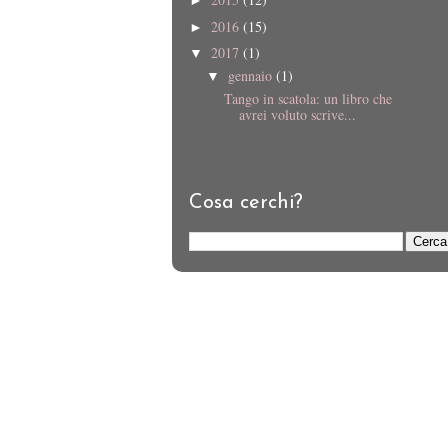
►
2016
(15)
►
2017
(1)
▼
gennaio
(1)
▼
Tango in scatola: un libro che
avrei voluto scrive...
Cosa cerchi?