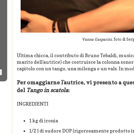
Vanna Gasparini
, foto di Ser
Ultima chicca, il contributo di Bruno Tebaldi, musi
marito dell'autrice) che costruisce la colonna sono
capitolo con un tango, una milonga o un vals. In mo
Per omaggiarne l'autrice, vi presento a ques
del
Tango in scatola
:
INGREDIENTI
1 kg di ironia
1/2 l di sudore DOP (rigorosamente prodotto i