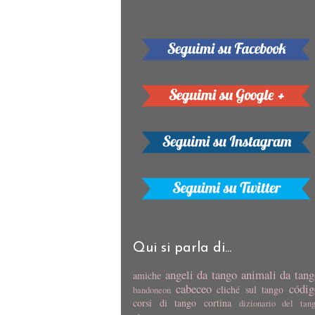
Qui si parla di...
angeli da tango
animali da tan
amiche
cabeceo
códig
cliché sul tango
bandoneon
corsi di tango
cortina
dizionario del tan