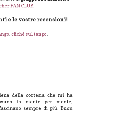
tcher FAN CLUB
.
ti e le vostre recensioni!
ango
,
cliché sul tango
,
Elena della cortesia che mi ha
ssuno fa niente per niente,
ffascinano sempre di più. Buon