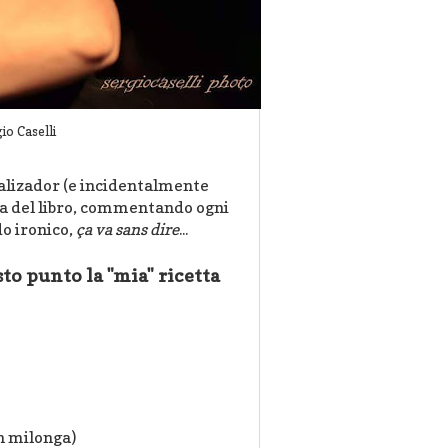
gio Caselli
calizador (e incidentalmente
ra del libro, commentando ogni
do ironico,
ça va sans dire
...
to punto la "mia" ricetta
n milonga)