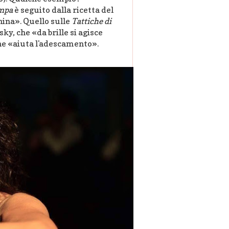
ampa
è seguito dalla ricetta del
hina». Quello sulle
Tattiche di
sky, che «da brille si agisce
 che «aiuta l'adescamento».