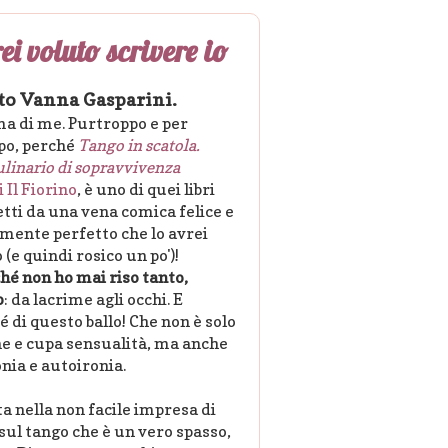
ei voluto scrivere io
tto Vanna Gasparini.
ma di me. Purtroppo e per
po, perché
Tango in scatola.
ulinario di sopravvivenza
i Il Fiorino
, è uno di quei libri
tti da una vena comica felice e
mente perfetto che lo avrei
 (e quindi rosico un po')!
hé non ho mai riso tanto,
o
: da lacrime agli occhi. E
hé di questo ballo! Che non è solo
 e cupa sensualità, ma anche
nia e autoironia.
ta nella non facile impresa di
 sul tango che è un vero spasso,