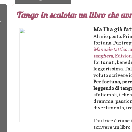
Tango in scatola: un libro che avr
:
Ma l'ha già fa
Al mio posto. Pri
fortuna. Purtrop
Manuale tattico c
tanghera
, Edizion
fortunati, benede
leggerissima. Tal
voluto scrivere io
Per fortuna, perc
leggendo di tang
sfatiamoli, i clic
dramma, passione
divertimento, iro
L'autrice è riusci
scrivere un libro